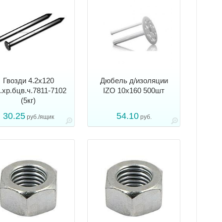
Гвозди 4.2х120
Дюбель д/изоляции
.хр.бцв.ч.7811-7102
IZО 10x160 500шт
(5кг)
30.25
54.10
руб./ящик
руб.