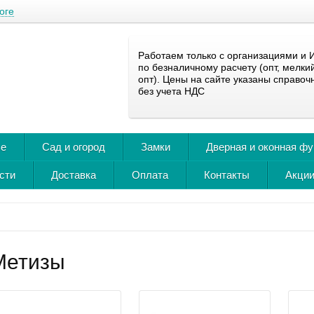
оге
Работаем только с организациями и 
по безналичному расчету (опт, мелки
опт). Цены на сайте указаны справоч
без учета НДС
ье
Сад и огород
Замки
Дверная и оконная ф
сти
Доставка
Оплата
Контакты
Акции
Метизы