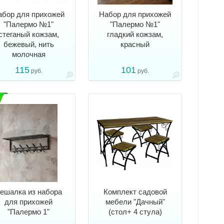
абор для прихожей
Набор для прихожей
"Палермо №1"
"Палермо №1"
стеганый кожзам,
гладкий кожзам,
бежевый, нить
красный
молочная
115
101
руб.
руб.
ешалка из набора
Комплект садовой
для прихожей
мебели "Дачный"
"Палермо 1"
(стол+ 4 стула)