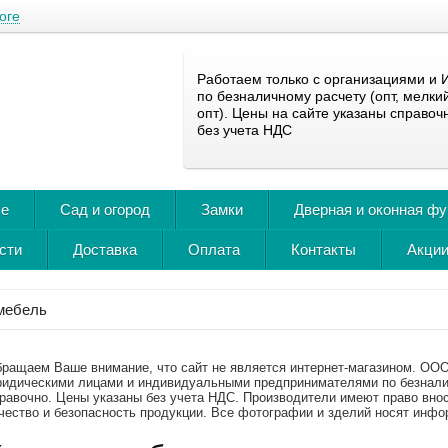
оге
Работаем только с организациями и 
по безналичному расчету (опт, мелки
опт). Цены на сайте указаны справоч
без учета НДС
ье
Сад и огород
Замки
Дверная и оконная ф
сти
Доставка
Оплата
Контакты
Акции
мебель
ращаем Ваше внимание, что сайт не является интернет-магазином. ООО 
идическими лицами и индивидуальными предпринимателями по безнали
равочно. Цены указаны без учета НДС. Производители имеют право вно
чество и безопасность продукции. Все фотографии и зделий носят инфо