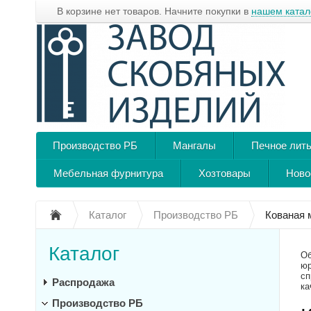
В корзине нет товаров. Начните покупки в
нашем катал
Производство РБ
Мангалы
Печное лит
Мебельная фурнитура
Хозтовары
Ново
Каталог
Производство РБ
Кованая 
Каталог
Об
юр
сп
Распродажа
ка
Производство РБ