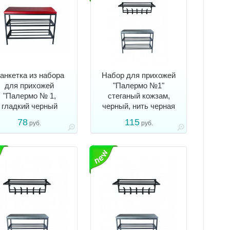
анкетка из набора
Набор для прихожей
для прихожей
"Палермо №1"
"Палермо № 1,
стеганый кожзам,
гладкий черный
черный, нить черная
78
115
руб.
руб.