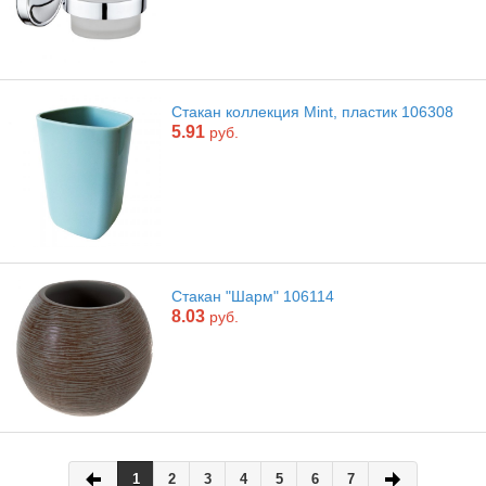
Стакан коллекция Mint, пластик 106308
5.91
руб.
Стакан "Шарм" 106114
8.03
руб.
1
2
3
4
5
6
7