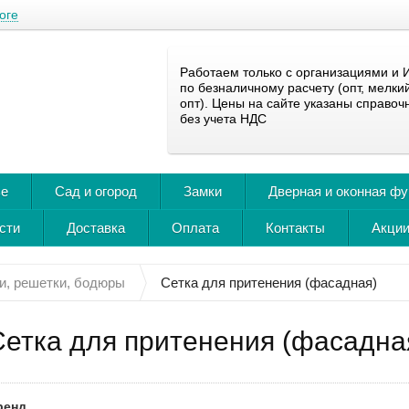
оге
Работаем только с организациями и 
по безналичному расчету (опт, мелки
опт). Цены на сайте указаны справоч
без учета НДС
ье
Сад и огород
Замки
Дверная и оконная ф
сти
Доставка
Оплата
Контакты
Акции
и, решетки, бодюры
Сетка для притенения (фасадная)
Сетка для притенения (фасадна
ренд