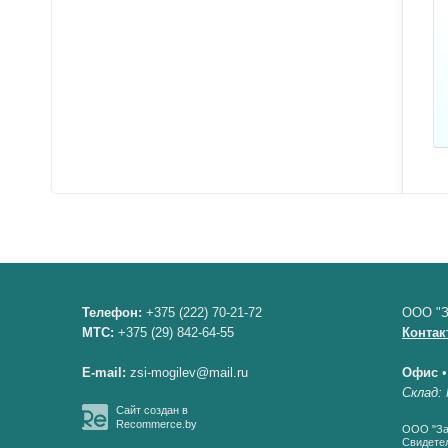
Телефон:
+375 (222) 70-21-72
ООО "З
МТС:
+375 (29) 842-64-55
Контак
E-mail:
zsi-mogilev@mail.ru
Офис
Склад: 
Сайт создан в
Recommerce.by
ООО "Зав
Свидетел