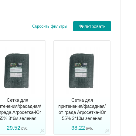
Сбросить фильтры
Сетка для
Сетка для
итенения/фасадная/
притенения/фасадная/
 града Агросетка-Юг
от града Агросетка-Юг
55% 3*6м зеленая
55% 3*10м зеленая
29.52
38.22
руб.
руб.