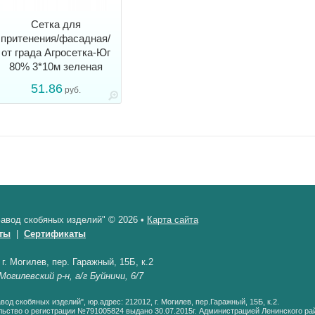
Сетка для
притенения/фасадная/
от града Агросетка-Юг
80% 3*10м зеленая
51.86
руб.
авод скобяных изделий" © 2026 •
Карта сайта
ты
|
Сертификаты
•
г. Могилев, пер. Гаражный, 15Б, к.2
Могилевский р-н, а/г Буйничи, 6/7
од скобяных изделий", юр.адрес: 212012, г. Могилев, пер.Гаражный, 15Б, к.2.
ьство о регистрации №791005824 выдано 30.07.2015г. Администрацией Ленинского рай