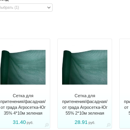
Выбрать (1)
Сетка для
Сетка для
притенения/фасадная/
притенения/фасадная/
пр
от града Агросетка-Юг
от града Агросетка-Юг
от
35% 4*10м зеленая
55% 2*10м зеленая
31.40
28.91
руб.
руб.