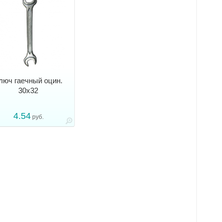
люч гаечный оцин.
30х32
4.54
руб.