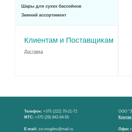
Шары для сухих бассейнов
Зимний ассортимент
Клиентам и Поставщикам
Доставка
Телефон:
+375 (222) 70-21-72
ООО "З
МТС:
+375 (29) 842-64-55
Контак
E-mail:
zsi-mogilev@mail.ru
Офис