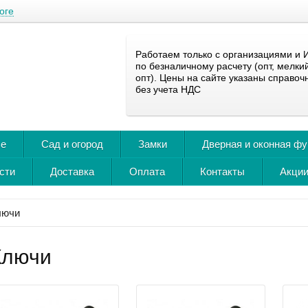
оге
Работаем только с организациями и 
по безналичному расчету (опт, мелки
опт). Цены на сайте указаны справоч
без учета НДС
ье
Сад и огород
Замки
Дверная и оконная ф
сти
Доставка
Оплата
Контакты
Акции
лючи
Ключи