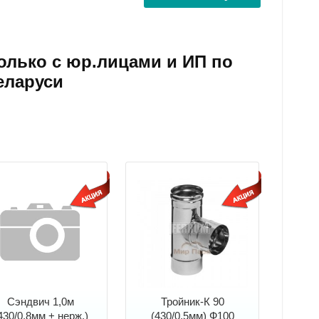
олько с юр.лицами и ИП по
еларуси
Сэндвич 1,0м
Тройник-К 90
430/0,8мм + нерж.)
(430/0,5мм) Ф100