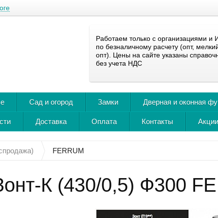
оге
Работаем только с организациями и 
по безналичному расчету (опт, мелки
опт). Цены на сайте указаны справоч
без учета НДС
ье
Сад и огород
Замки
Дверная и оконная ф
сти
Доставка
Оплата
Контакты
Акции
спродажа)
FERRUM
Зонт-К (430/0,5) Ф300 