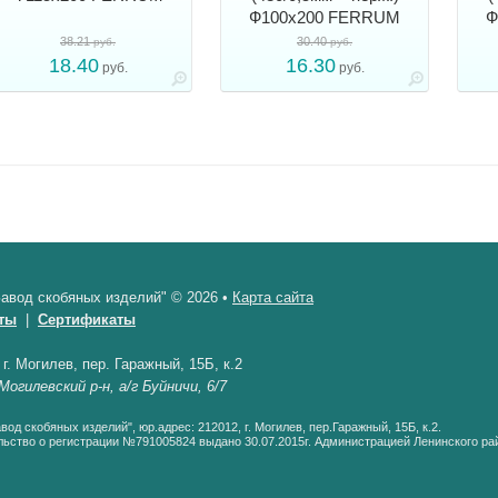
Ф100х200 FERRUM
Ф
38.21
30.40
руб.
руб.
18.40
16.30
руб.
руб.
авод скобяных изделий" © 2026 •
Карта сайта
ты
|
Сертификаты
•
г. Могилев, пер. Гаражный, 15Б, к.2
Могилевский р-н, а/г Буйничи, 6/7
од скобяных изделий", юр.адрес: 212012, г. Могилев, пер.Гаражный, 15Б, к.2.
ьство о регистрации №791005824 выдано 30.07.2015г. Администрацией Ленинского рай