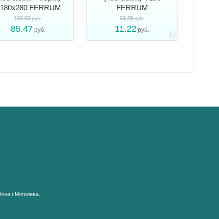
180х280 FERRUM
FERRUM
162.06
21.29
руб.
руб.
85.47
11.22
руб.
руб.
она г.Могилева.