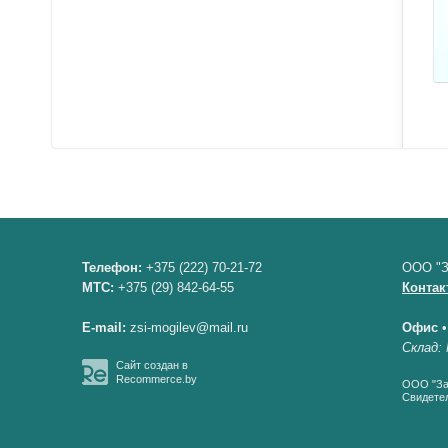
Телефон:
+375 (222) 70-21-72
ООО "З
МТС:
+375 (29) 842-64-55
Контак
E-mail:
zsi-mogilev@mail.ru
Офис
Склад: 
Сайт создан в
Recommerce.by
ООО "Зав
Свидетел