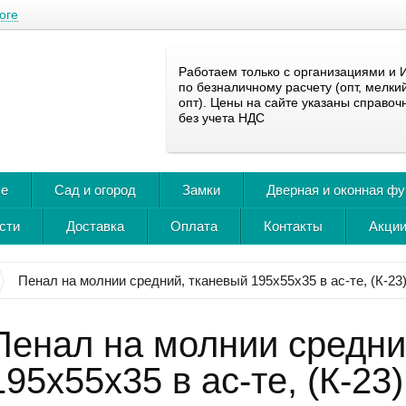
оге
Работаем только с организациями и 
по безналичному расчету (опт, мелки
опт). Цены на сайте указаны справоч
без учета НДС
ье
Сад и огород
Замки
Дверная и оконная ф
сти
Доставка
Оплата
Контакты
Акции
Пенал на молнии средний, тканевый 195х55х35 в ас-те, (К-23
Пенал на молнии средни
195х55х35 в ас-те, (К-23)