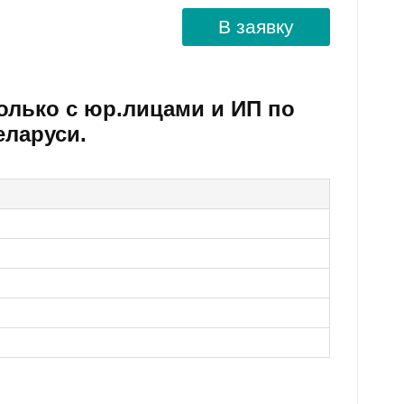
В заявку
олько с юр.лицами и ИП по
еларуси.