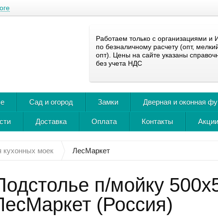
оге
Работаем только с организациями и 
по безналичному расчету (опт, мелки
опт). Цены на сайте указаны справоч
без учета НДС
ье
Сад и огород
Замки
Дверная и оконная ф
сти
Доставка
Оплата
Контакты
Акции
 кухонных моек
ЛесМаркет
Подстолье п/мойку 500х5
ЛесМаркет (Россия)