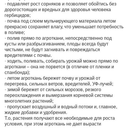
· подавляет рост сорняков и позволяет обойтись без
дорогостоящих и вредных для здоровья человека
гербицидов;
· почва под слоем мульчирующего материала летом
прекрасно сохраняет влагу, что уменьшает потребность
в поливе;
· полив прямо по агроткани, непосредственно под
кусты или разбрызгиванием, плоды всегда будут
чистыми, не будут загнивать и повреждаться
вредителями с почвы.
· ходить, поливать, собирать урожай можно прямо по
агроткани – она не порвется (в отличие от пленки и
спанбонда);
· летом агроткань бережет почву и урожай от
перегрева, сильных ветров, вредителей, УФ-лучей;
· зимой бережет от сильных морозов, резкого
переохлаждения и вымерзания корневой системы
многолетних растений;
· пропускает воздушный и водный потоки и, главное,
жидкие добавки и удобрения.
Т.о, растения получают все необходимые для роста
условия, при этом агроткань не дает вырасти