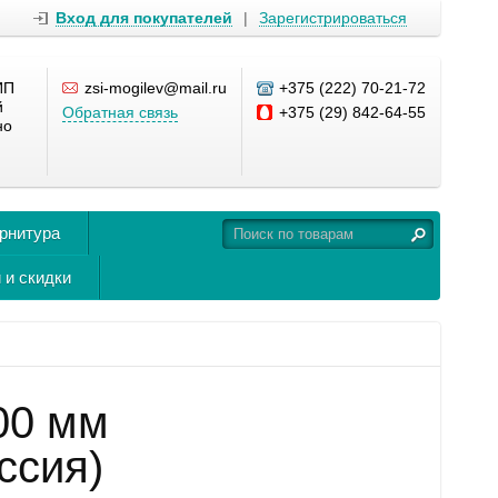
Вход для покупателей
|
Зарегистрироваться
ИП
zsi-mogilev@mail.ru
+375 (222) 70-21-72
й
Обратная связь
+375 (29) 842-64-55
но
урнитура
 и скидки
00 мм
ссия)