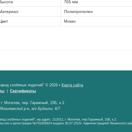
Высота
765 мм
Материал
Полипропилен
Цвет
Мокко
авод скобяных изделий" © 2026 •
Карта сайта
ты
|
Сертификаты
•
г. Могилев, пер. Гаражный, 15Б, к.2
Могилевский р-н, а/г Буйничи, 6/7
од скобяных изделий", юр.адрес: 212012, г. Могилев, пер.Гаражный, 15Б, к.2.
ьство о регистрации №791005824 выдано 30.07.2015г. Администрацией Ленинского рай