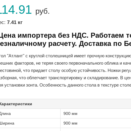
114.91
руб.
ес:
7.41 кг
Цена импортера без НДС. Работаем т
езналичному расчету. Доставка по Б
тол "Атлант" с круглой столешницей имеет прочную конструкци
нешних факторов, не теряя своего первоначального облика и ка
рестовиной, что придает столу особую устойчивость. Ножки рег
азборная, что облегчает транспортировку и складирование. В ц
я установки зонта. Особенность данного стола в текстуре стол
Характеристики
Длина
900 мм
Ширина
900 мм