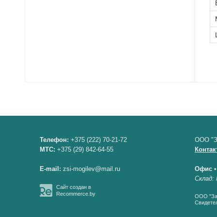
Телефон:
+375 (222) 70-21-72
ООО "З
МТС:
+375 (29) 842-64-55
Контак
E-mail:
zsi-mogilev@mail.ru
Офис
Склад: 
Сайт создан в
Recommerce.by
ООО "Зав
Свидетел