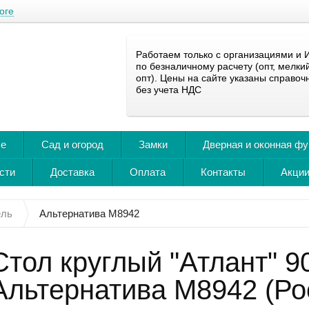
оге
Работаем только с организациями и 
по безналичному расчету (опт, мелки
опт). Цены на сайте указаны справоч
без учета НДС
ье
Сад и огород
Замки
Дверная и оконная ф
сти
Доставка
Оплата
Контакты
Акции
ель
Альтернатива М8942
Стол круглый "Атлант" 9
Альтернатива М8942 (Ро