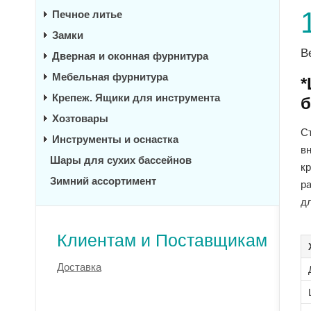
Печное литье
Замки
В
Дверная и оконная фурнитура
Мебельная фурнитура
*
Крепеж. Ящики для инструмента
б
Хозтовары
С
Инструменты и оснастка
в
Шары для сухих бассейнов
к
Зимний ассортимент
р
дл
Клиентам и Поставщикам
Доставка