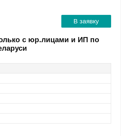
В заявку
олько с юр.лицами и ИП по
еларуси