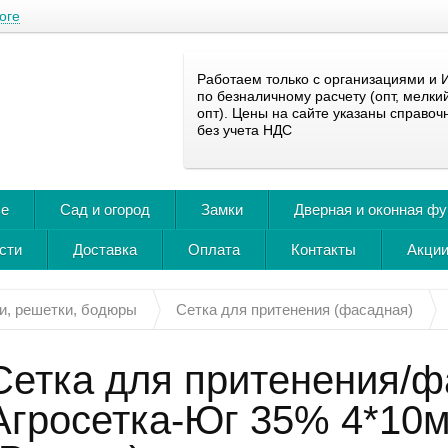
оге
Работаем только с организациями и 
по безналичному расчету (опт, мелки
опт). Цены на сайте указаны справоч
без учета НДС
ье
Сад и огород
Замки
Дверная и оконная ф
сти
Доставка
Оплата
Контакты
Акции
и, решетки, бодюры
Сетка для притенения (фасадная)
Сетка для притенения/ф
Агросетка-Юг 35% 4*10м