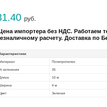
31.40
руб.
Цена импортера без НДС. Работаем т
езналичному расчету. Доставка по Б
Характеристики
Материал
Полипропилен
% затенения
35
Длина
10 м
Ширина
4 м
Цвет
Зеленая