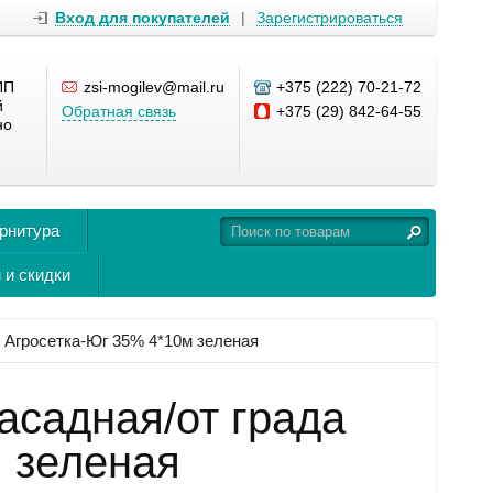
Вход для покупателей
|
Зарегистрироваться
ИП
zsi-mogilev@mail.ru
+375 (222) 70-21-72
й
Обратная связь
+375 (29) 842-64-55
но
урнитура
 и скидки
Агросетка-Юг 35% 4*10м зеленая
асадная/от града
 зеленая