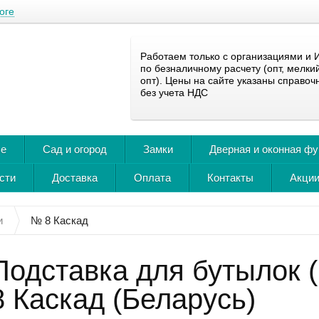
оге
Работаем только с организациями и 
по безналичному расчету (опт, мелки
опт). Цены на сайте указаны справоч
без учета НДС
ье
Сад и огород
Замки
Дверная и оконная ф
сти
Доставка
Оплата
Контакты
Акции
и
№ 8 Каскад
Подставка для бутылок 
8 Каскад (Беларусь)