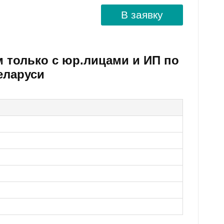
В заявку
м только с юр.лицами и ИП по
еларуси