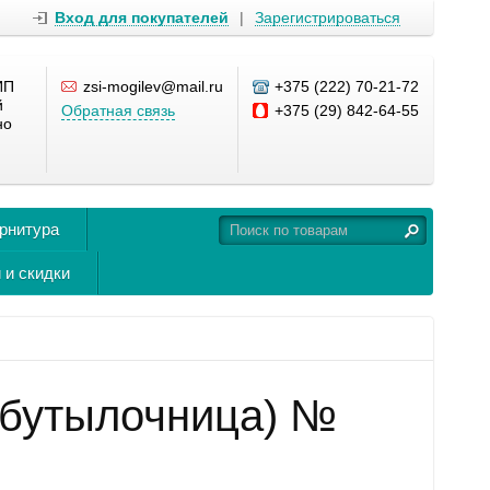
Вход для покупателей
|
Зарегистрироваться
ИП
zsi-mogilev@mail.ru
+375 (222) 70-21-72
й
Обратная связь
+375 (29) 842-64-55
но
урнитура
 и скидки
(бутылочница) №