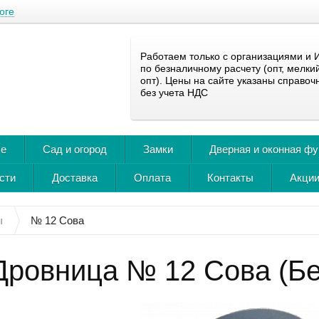
оге
Работаем только с организациями и 
по безналичному расчету (опт, мелки
опт). Цены на сайте указаны справоч
без учета НДС
ье
Сад и огород
Замки
Дверная и оконная ф
сти
Доставка
Оплата
Контакты
Акции
ы
№ 12 Сова
Дровница № 12 Сова (Бе