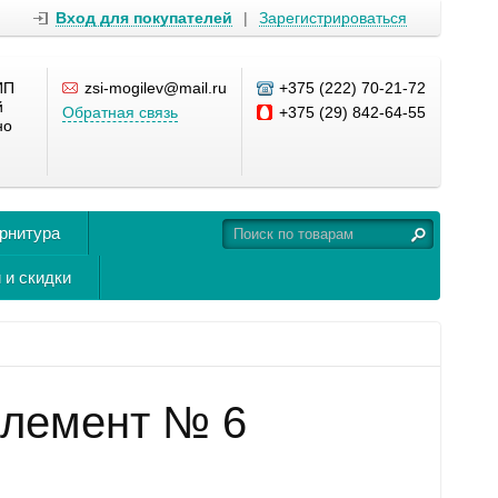
Вход для покупателей
|
Зарегистрироваться
ИП
zsi-mogilev@mail.ru
+375 (222) 70-21-72
й
Обратная связь
+375 (29) 842-64-55
но
урнитура
 и скидки
элемент № 6