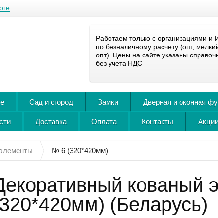
оге
Работаем только с организациями и 
по безналичному расчету (опт, мелки
опт). Цены на сайте указаны справоч
без учета НДС
ье
Сад и огород
Замки
Дверная и оконная ф
сти
Доставка
Оплата
Контакты
Акции
 элементы
№ 6 (320*420мм)
Декоративный кованый 
(320*420мм) (Беларусь)