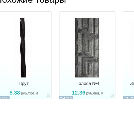
Прут
Полоса №4
З
8.38
12.36
руб./пог. м
руб./пог. м