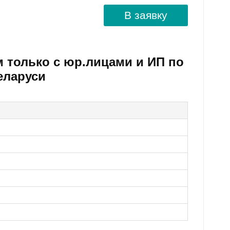
В заявку
м только с юр.лицами и ИП по
еларуси