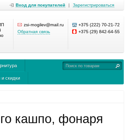
Вход для покупателей
|
Зарегистрироваться
ИП
zsi-mogilev@mail.ru
+375 (222) 70-21-72
й
Обратная связь
+375 (29) 842-64-55
но
урнитура
 и скидки
го кашпо, фонаря