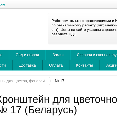
оге
Работаем только с организациями и 
по безналичному расчету (опт, мелки
опт). Цены на сайте указаны справоч
без учета НДС
ье
Сад и огород
Замки
Дверная и оконная ф
сти
Доставка
Оплата
Контакты
Акции
ны для цветов, фонарей
№ 17
Кронштейн для цветочно
№ 17 (Беларусь)