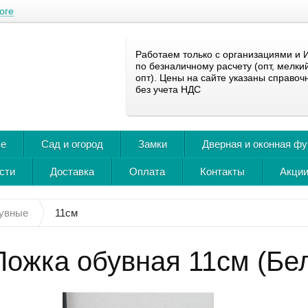
оге
Работаем только с организациями и 
по безналичному расчету (опт, мелки
опт). Цены на сайте указаны справоч
без учета НДС
ье
Сад и огород
Замки
Дверная и оконная ф
сти
Доставка
Оплата
Контакты
Акции
увные
11см
Ложка обувная 11см (Бе