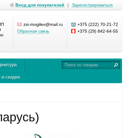
Вход для покупателей
|
Зарегистрироваться
ИП
zsi-mogilev@mail.ru
+375 (222) 70-21-72
й
Обратная связь
+375 (29) 842-64-55
но
урнитура
 и скидки
ларусь)