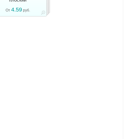
4.59
От
руб.