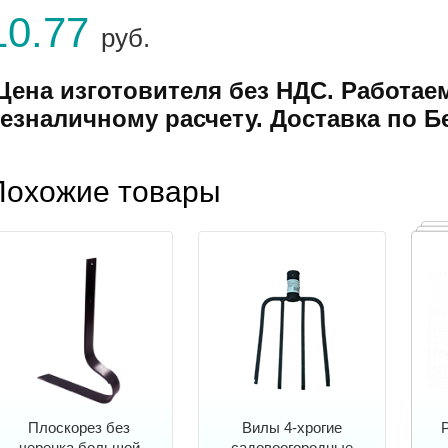
10.77
руб.
Цена изготовителя без НДС. Работае
езналичному расчету. Доставка по Б
Похожие товары
Плоскорез без
Вилы 4-хрогие
черенка большой
садовоогородные