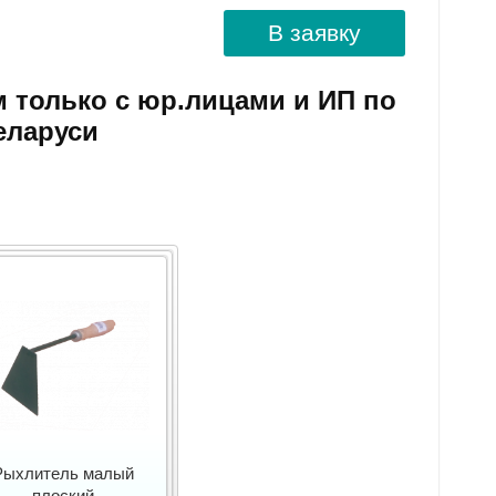
В заявку
м только с юр.лицами и ИП по
еларуси
Рыхлитель малый
плоский