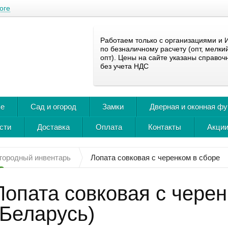
оге
Работаем только с организациями и 
по безналичному расчету (опт, мелки
опт). Цены на сайте указаны справоч
без учета НДС
ье
Сад и огород
Замки
Дверная и оконная ф
сти
Доставка
Оплата
Контакты
Акции
городный инвентарь
Лопата совковая с черенком в сборе
Лопата совковая с черен
(Беларусь)