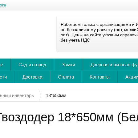
оге
Работаем только с организациями и 
по безналичному расчету (опт, мелки
опт). Цены на сайте указаны справоч
без учета НДС
ье
Сад и огород
Замки
Дверная и оконная ф
сти
Доставка
Оплата
Контакты
Акции
ьный инвентарь
18*650мм
Гвоздодер 18*650мм (Бе