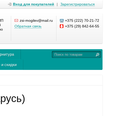
Вход для покупателей
|
Зарегистрироваться
ИП
zsi-mogilev@mail.ru
+375 (222) 70-21-72
й
Обратная связь
+375 (29) 842-64-55
но
урнитура
 и скидки
русь)