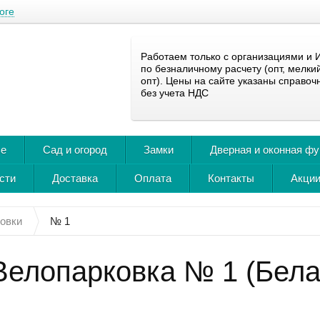
оге
Работаем только с организациями и 
по безналичному расчету (опт, мелки
опт). Цены на сайте указаны справоч
без учета НДС
ье
Сад и огород
Замки
Дверная и оконная ф
сти
Доставка
Оплата
Контакты
Акции
овки
№ 1
Велопарковка № 1 (Бела