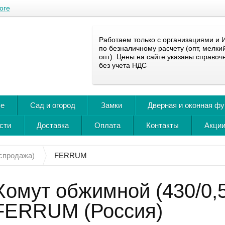
оге
Работаем только с организациями и 
по безналичному расчету (опт, мелки
опт). Цены на сайте указаны справоч
без учета НДС
ье
Сад и огород
Замки
Дверная и оконная ф
сти
Доставка
Оплата
Контакты
Акции
спродажа)
FERRUM
Хомут обжимной (430/0,
FERRUM (Россия)