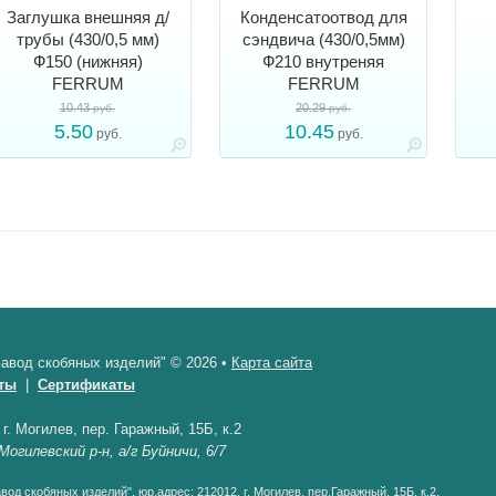
Заглушка внешняя д/
Конденсатоотвод для
трубы (430/0,5 мм)
сэндвича (430/0,5мм)
Ф150 (нижняя)
Ф210 внутреняя
FERRUM
FERRUM
10.43
20.29
руб.
руб.
5.50
10.45
руб.
руб.
авод скобяных изделий" © 2026 •
Карта сайта
ты
|
Сертификаты
•
г. Могилев, пер. Гаражный, 15Б, к.2
Могилевский р-н, а/г Буйничи, 6/7
од скобяных изделий", юр.адрес: 212012, г. Могилев, пер.Гаражный, 15Б, к.2.