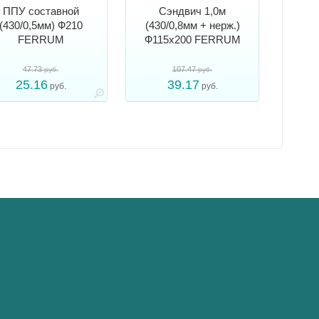
ППУ составной
Сэндвич 1,0м
(430/0,5мм) Ф210
(430/0,8мм + нерж.)
FERRUM
Ф115х200 FERRUM
47.73
107.47
руб.
руб.
25.16
39.17
руб.
руб.