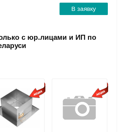
В заявку
олько с юр.лицами и ИП по
еларуси