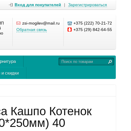
Вход для покупателей
|
Зарегистрироваться
ИП
zsi-mogilev@mail.ru
+375 (222) 70-21-72
й
Обратная связь
+375 (29) 842-64-55
но
урнитура
 и скидки
са Кашпо Котенок
90*250мм) 40