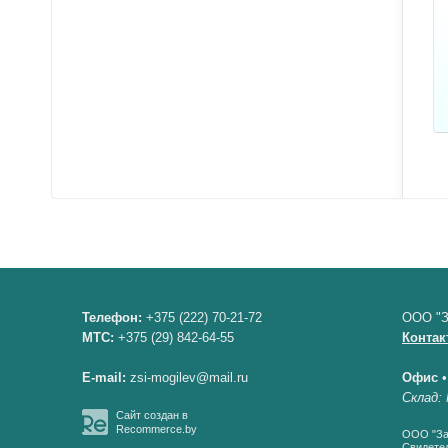
Телефон:
+375 (222) 70-21-72
ООО "З
МТС:
+375 (29) 842-64-55
Контак
E-mail:
zsi-mogilev@mail.ru
Офис
Склад: 
Сайт создан в
Recommerce.by
ООО "Зав
Свидетел