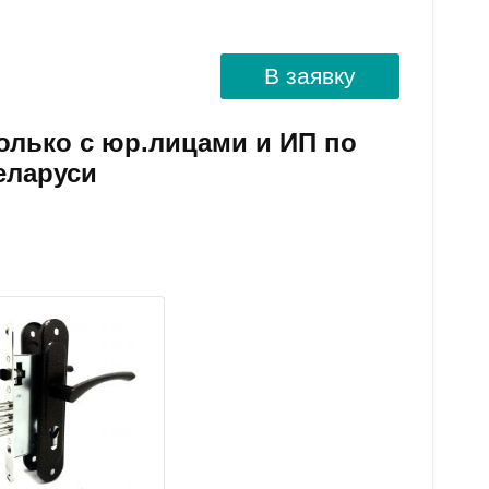
В заявку
олько с юр.лицами и ИП по
еларуси