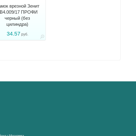
мок врезной Зенит
В4.009/17 ПРОФИ
черный (без
цилиндра)
34.57
руб.
она г.Могилева.