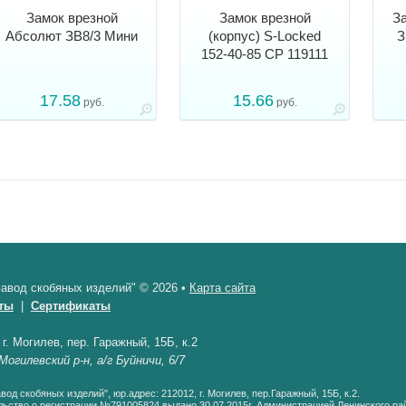
Замок врезной
Замок врезной
За
Абсолют ЗВ8/3 Мини
(корпус) S-Locked
З
152-40-85 CP 119111
17.58
15.66
руб.
руб.
авод скобяных изделий" © 2026 •
Карта сайта
ты
|
Сертификаты
•
г. Могилев, пер. Гаражный, 15Б, к.2
Могилевский р-н, а/г Буйничи, 6/7
од скобяных изделий", юр.адрес: 212012, г. Могилев, пер.Гаражный, 15Б, к.2.
ьство о регистрации №791005824 выдано 30.07.2015г. Администрацией Ленинского рай