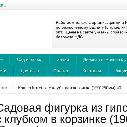
оге
Работаем только с организациями и 
по безналичному расчету (опт, мелки
опт). Цены на сайте указаны справоч
без учета НДС
ье
Сад и огород
Замки
Дверная и оконная ф
сти
Доставка
Оплата
Контакты
Акции
урки
Кашпо Котенок с клубком в корзинке (190*250мм) 40
Садовая фигурка из гип
с клубком в корзинке (1