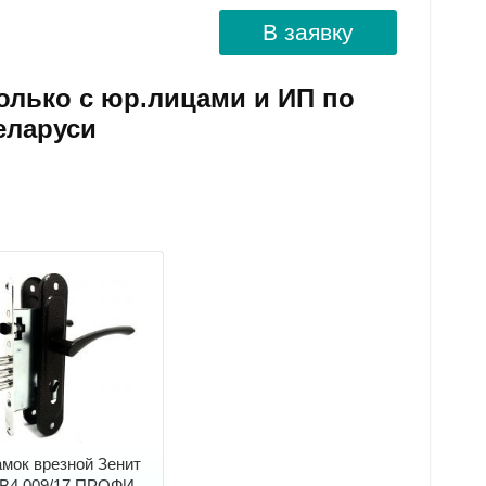
В заявку
олько с юр.лицами и ИП по
еларуси
мок врезной Зенит
В4.009/17 ПРОФИ