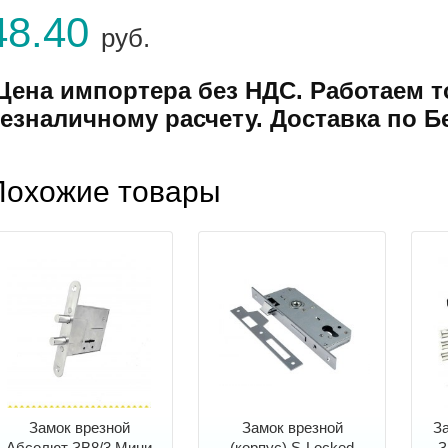
48.40
руб.
Цена импортера без НДС. Работаем т
езналичному расчету. Доставка по Б
Похожие товары
Замок врезной
Замок врезной
За
Абсолют ЗВ8/3 Мини
(корпус) S-Locked
З