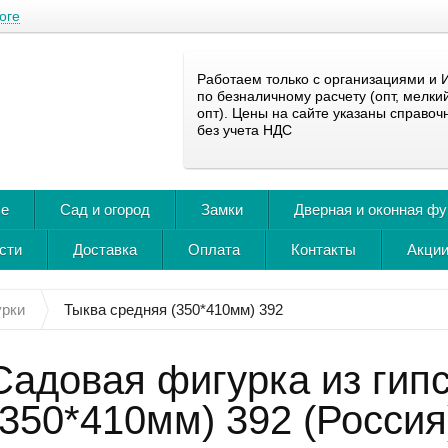
оге
Работаем только с организациями и 
по безналичному расчету (опт, мелки
опт). Цены на сайте указаны справоч
без учета НДС
ье
Сад и огород
Замки
Дверная и оконная ф
сти
Доставка
Оплата
Контакты
Акции
урки
Тыква средняя (350*410мм) 392
Садовая фигурка из гип
(350*410мм) 392 (Россия