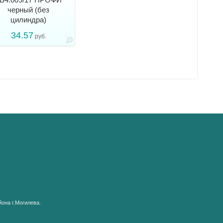
черный (без
цилиндра)
34.57
руб.
она г.Могилева.