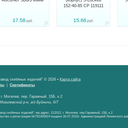
152-40-85 CP 119111
17.58
15.66
руб.
руб.
авод скобяных изделий" © 2026 •
Карта сайта
ты
|
Сертификаты
•
г. Могилев, пер. Гаражный, 15Б, к.2
Могилевский р-н, а/г Буйничи, 6/7
од скобяных изделий", юр.адрес: 212012, г. Могилев, пер.Гаражный, 15Б, к.2.
ьство о регистрации №791005824 выдано 30.07.2015г. Администрацией Ленинского рай