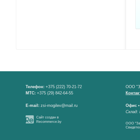
Телефон:
+375 (222) 70-21-72
ООО "З
МТС:
+375 (29) 842-64-55
Контак
E-mail:
zsi-mogilev@mail.ru
Офис
Склад: 
Сайт создан в
Recommerce.by
ООО "Зав
Свидетел