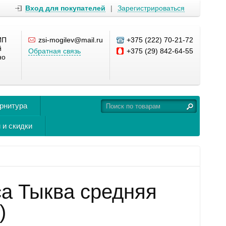
Вход для покупателей
|
Зарегистрироваться
ИП
zsi-mogilev@mail.ru
+375 (222) 70-21-72
й
Обратная связь
+375 (29) 842-64-55
но
урнитура
 и скидки
са Тыква средняя
)